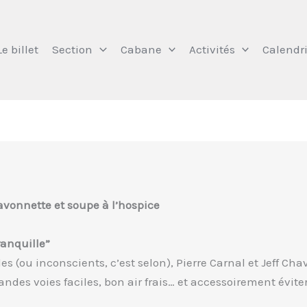
Le billet
Section
Cabane
Activités
Calendri
savonnette et soupe à l’hospice
ranquille”
es (ou inconscients, c’est selon), Pierre Carnal et Jeff
ndes voies faciles, bon air frais… et accessoirement éviter