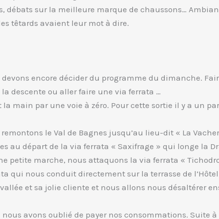
, débats sur la meilleure marque de chaussons… Ambia
es têtards avaient leur mot à dire.
 devons encore décider du programme du dimanche. Faire 
la descente ou aller faire une via ferrata …
 la main par une voie à zéro. Pour cette sortie il y a un par
remontons le Val de Bagnes jusqu’au lieu-dit « La Vache
 au départ de la via ferrata « Saxifrage » qui longe la Dr
ne petite marche, nous attaquons la via ferrata « Tichodr
ta qui nous conduit directement sur la terrasse de l’Hôte
 vallée et sa jolie cliente et nous allons nous désaltérer 
nous avons oublié de payer nos consommations. Suite à un 