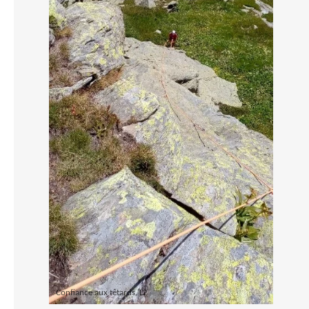
Confiance aux têtards
,
L2