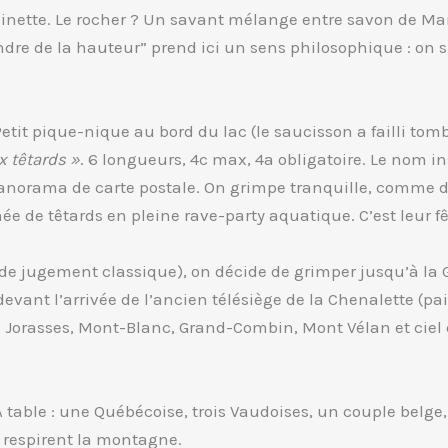
ulinette. Le rocher ? Un savant mélange entre savon de Mar
ndre de la hauteur” prend ici un sens philosophique : on s
etit pique-nique au bord du lac (le saucisson a failli tomb
x têtards »
. 6 longueurs, 4c max, 4a obligatoire. Le nom i
 panorama de carte postale. On grimpe tranquille, comme 
e de têtards en pleine rave-party aquatique. C’est leur fêt
de jugement classique), on décide de grimper jusqu’à la Gr
vant l’arrivée de l’ancien télésiège de la Chenalette (pai
 Jorasses, Mont-Blanc, Grand-Combin, Mont Vélan et ciel 
 table : une Québécoise, trois Vaudoises, un couple belge,
 respirent la montagne.