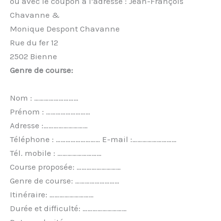
ou avec le coupon à l’adresse : Jean-François
Chavanne &
Monique Despont Chavanne
Rue du fer 12
2502 Bienne
Genre de course:
Nom : ………………………
Prénom : ………………………
Adresse :………………………
Téléphone : ……………………… E-mail :………………………
Tél. mobile : ………………………
Course proposée: ………………………
Genre de course: ………………………
Itinéraire: ………………………
Durée et difficulté: ………………………