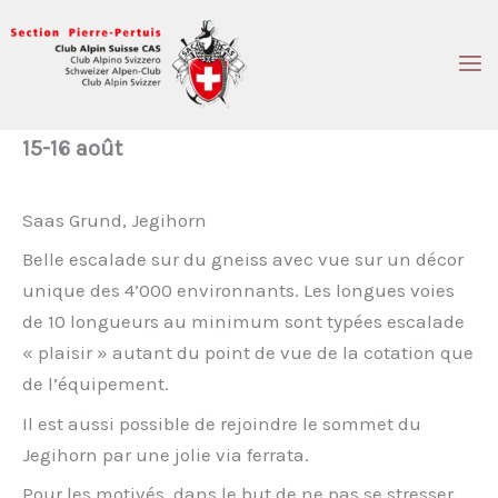
Aller
au
contenu
15-16 août
Saas Grund, Jegihorn
Belle escalade sur du gneiss avec vue sur un décor
unique des 4’000 environnants. Les longues voies
de 10 longueurs au minimum sont typées escalade
« plaisir » autant du point de vue de la cotation que
de l’équipement.
Il est aussi possible de rejoindre le sommet du
Jegihorn par une jolie via ferrata.
Pour les motivés, dans le but de ne pas se stresser