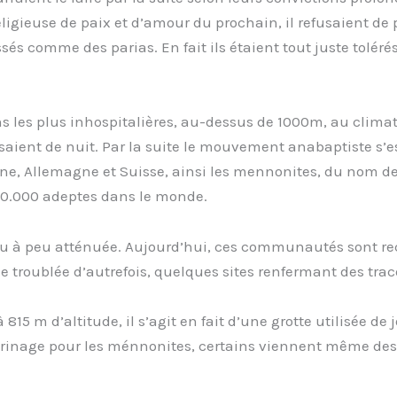
ligieuse de paix et d’amour du prochain, il refusaient de p
ussés comme des parias. En fait ils étaient tout juste tolér
ns les plus inhospitalières, au-dessus de 1000m, au climat f
nissaient de nuit. Par la suite le mouvement anabaptiste 
ine, Allemagne et Suisse, ainsi les mennonites, du nom 
0.000 adeptes dans le monde.
st peu à peu atténuée. Aujourd’hui, ces communautés sont 
de troublée d’autrefois, quelques sites renfermant des tra
815 m d’altitude, il s’agit en fait d’une grotte utilisée d
èlerinage pour les ménnonites, certains viennent même d