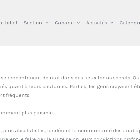
Le billet
Section
Cabane
Activités
Calendri
e rencontraient de nuit dans des lieux tenus secrets. Qui 
urés quant à leurs coutumes. Parfois, les gens croyaient ê
ent fréquents.
nfiniment plus paisible…
es, plus absolutistes, fondèrent la communauté des anaba
raient le faire par la suite selon leurs convictions profond