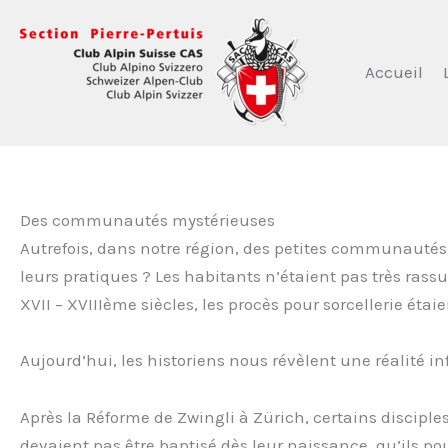
Aller
au
contenu
Accueil
Des communautés mystérieuses
Autrefois, dans notre région, des petites communautés s
leurs pratiques ? Les habitants n’étaient pas très rass
XVII – XVIIIème siècles, les procès pour sorcellerie étai
Aujourd’hui, les historiens nous révèlent une réalité i
Après la Réforme de Zwingli à Zürich, certains discipl
devaient pas être baptisé dès leur naissance, qu’ils pour