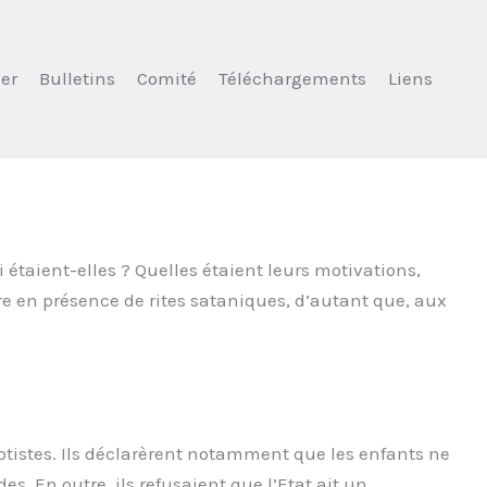
er
Bulletins
Comité
Téléchargements
Liens
étaient-elles ? Quelles étaient leurs motivations,
tre en présence de rites sataniques, d’autant que, aux
ptistes. Ils déclarèrent notamment que les enfants ne
es. En outre, ils refusaient que l’Etat ait un