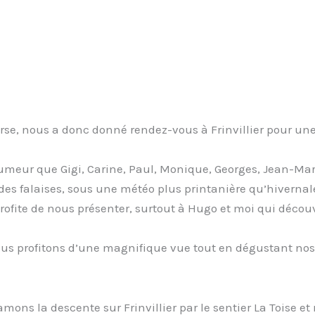
ourse, nous a donc donné rendez-vous à Frinvillier pour 
humeur que Gigi, Carine, Paul, Monique, Georges, Jean-M
des falaises, sous une météo plus printanière qu’hivernal
rofite de nous présenter, surtout à Hugo et moi qui décou
s profitons d’une magnifique vue tout en dégustant nos c
ons la descente sur Frinvillier par le sentier La Toise 