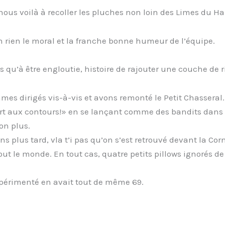
 nous voilà à recoller les pluches non loin des Limes du Ha
 rien le moral et la franche bonne humeur de l’équipe.
 qu’à être engloutie, histoire de rajouter une couche de r
es dirigés vis-à-vis et avons remonté le Petit Chasseral.
ort aux contours!» en se lançant comme des bandits dans l
non plus.
plus tard, vla t’i pas qu’on s’est retrouvé devant la Corn
out le monde. En tout cas, quatre petits pillows ignorés de
expérimenté en avait tout de même 69.