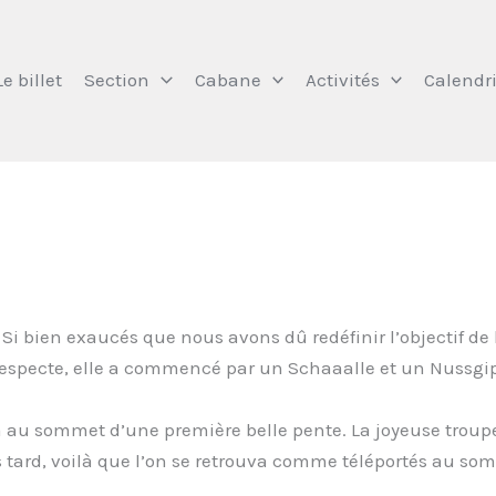
Le billet
Section
Cabane
Activités
Calendri
i bien exaucés que nous avons dû redéfinir l’objectif de l
pecte, elle a commencé par un Schaaalle et un Nussgipfu 
au sommet d’une première belle pente. La joyeuse troupe s
us tard, voilà que l’on se retrouva comme téléportés au 