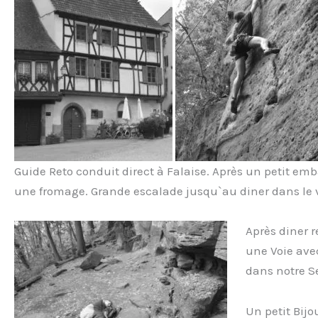
Guide Reto conduit direct à Falaise. Après un petit em
une fromage. Grande escalade jusqu`au diner dans le v
Après diner r
une Voie avec
dans notre Se
Un petit Bijo