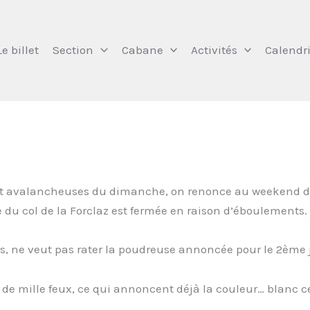
Le billet
Section
Cabane
Activités
Calendri
et avalancheuses du dimanche, on renonce au weekend da
e du col de la Forclaz est fermée en raison d’éboulements.
 ne veut pas rater la poudreuse annoncée pour le 2ème 
 de mille feux, ce qui annoncent déjà la couleur… blanc ce